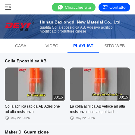
Chiacchierata
Contatto
Hunan Baxiongdi New Material Co., Ltd.
qualità Colla epossidica AB, Adesivo acrilico
modificato produttore cinese
CASA
VIDEO
PLAYLIST
SITO WEB
Colla Epossidica AB
00:15
00:15
Colla acrilica rapida AB Adesione
La colla acrilica AB veloce ad alta
ad alta resistenza
resistenza incolla qualsiasi
superficie
May 22, 2026
May 22, 2026
Maker Di Guarnizione