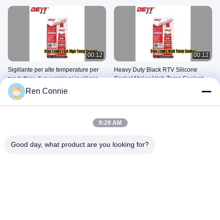
00:12
00:12
Sigillante per alte temperature per
Heavy Duty Black RTV Silicone
produttore di guarnizioni in silicone
Gasket Maker High Temp Sealant
RTV per impieghi gravosi
June 26, 2026
June 26, 2026
Ren Connie
Altri Video
9:29 AM
Good day, what product are you looking for?
03:00
00:10
Profilo Aziendale
linea di produzione1
November 15, 2024
October 24, 2024