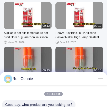
00:12
00:12
Sigillante per alte temperature per
Heavy Duty Black RTV Silicone
produttore di guarnizioni in silicone
Gasket Maker High Temp Sealant
RTV per impieghi gravosi
June 26, 2026
June 26, 2026
00:15
00:15
Colla acrilica rapida AB Adesione
La colla acrilica AB veloce ad alta
Ren Connie
ad alta resistenza
resistenza incolla qualsiasi
superficie
May 22, 2026
May 22, 2026
10:33 AM
Altri Video
Good day, what product are you looking for?