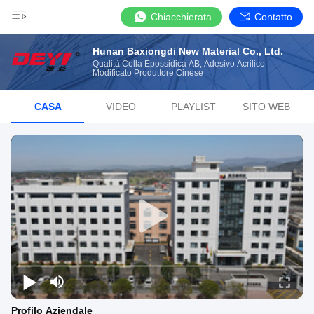
Chiacchierata
Contatto
Hunan Baxiongdi New Material Co., Ltd.
Qualità Colla Epossidica AB, Adesivo Acrilico
Modificato Produttore Cinese
CASA
VIDEO
PLAYLIST
SITO WEB
Profilo Aziendale