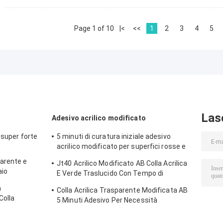
Page 1 of 10
|<
<<
1
2
3
4
5
Las
Adesivo acrilico modificato
 super forte
5 minuti di curatura iniziale adesivo
acrilico modificato per superfici rosse e
verdi
arente e
Jt40 Acrilico Modificato AB Colla Acrilica
aio
E Verde Traslucido Con Tempo di
tura
Funzionabilità 5min
a
Colla Acrilica Trasparente Modificata AB
Colla
5 Minuti Adesivo Per Necessità
ica
Giornaliere