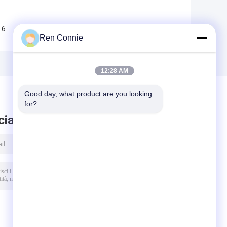
6
7
8
9
10
>>
>|
Ren Connie
12:28 AM
Good day, what product are you looking 
for?
ciare messaggio