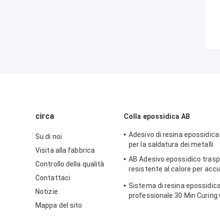
circa
Colla epossidica AB
Adesivo di resina epossidica
Su di noi
per la saldatura dei metalli
Visita alla fabbrica
AB Adesivo epossidico trasp
Controllo della qualità
resistente al calore per acci
Contattaci
inossidabile ad alta tempera
Sistema di resina epossidic
Notizie
professionale 30 Min Curing 
Mappa del sito
trasparente Resina Epossid