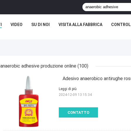
I
VIDEO
SU DI NOI
VISITA ALLA FABBRICA
CONTROLL
anaerobic adhesive produzione online
(100)
Adesivo anaerobico antirughe rosso
Leggi di più
2024-12-09 13:15:34
CONTATTO