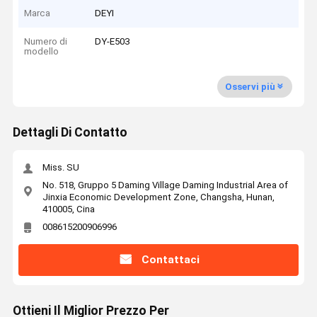
Marca
DEYI
Numero di
DY-E503
modello
Osservi più
Dettagli Di Contatto
Miss. SU
No. 518, Gruppo 5 Daming Village Daming Industrial Area of
Jinxia Economic Development Zone, Changsha, Hunan,
410005, Cina
008615200906996
Contattaci
Ottieni Il Miglior Prezzo Per