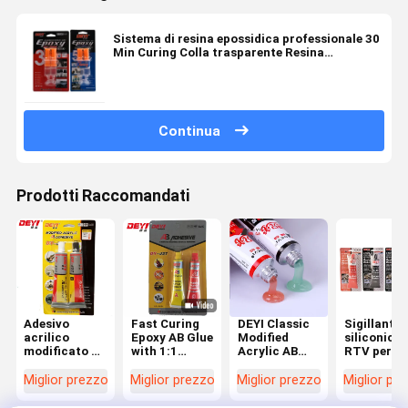
Sistema di resina epossidica professionale 30
Min Curing Colla trasparente Resina
Epossidica
Continua
Prodotti Raccomandati
Adesivo
Fast Curing
DEYI Classic
Sigillante
acrilico
Epoxy AB Glue
Modified
siliconico
modificato da
with 1:1
Acrylic AB
RTV per
5 minuti con
Mixing Ratio
Adhesive per
guarnizion
rapporto di
and High
il legame di
ad alta
Miglior prezzo
Miglior prezzo
Miglior prezzo
Miglior pr
miscelazione
Shear
metalli e
temperatu
1:1 e elevata
Strength
materie
320℃ con