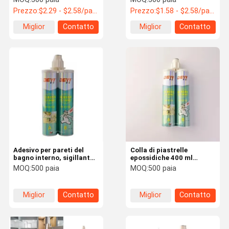
epossidica per la lacuna
Sigillatore di superfici di
Prezzo:
$2.29 - $2.58/pairs
Prezzo:
$1.58 - $2.58/pairs
delle piastrelle di
piastrelle in ceramica
pavimento in ceramica in
epossidica
Miglior
Contatto
Miglior
Contatto
bagno interno
prezzo
prezzo
Adesivo per pareti del
Colla di piastrelle
bagno interno, sigillante
epossidiche 400 ml
per fughe per piastrelle,
Cartuccia Adesivo
MOQ:
500 paia
MOQ:
500 paia
sigillante epossidico
impermeabile a due parti
antiscivolo per fughe per
per la decorazione
pavimenti in ceramica
domestica Pavimento in
Miglior
Contatto
Miglior
Contatto
ceramica
prezzo
prezzo