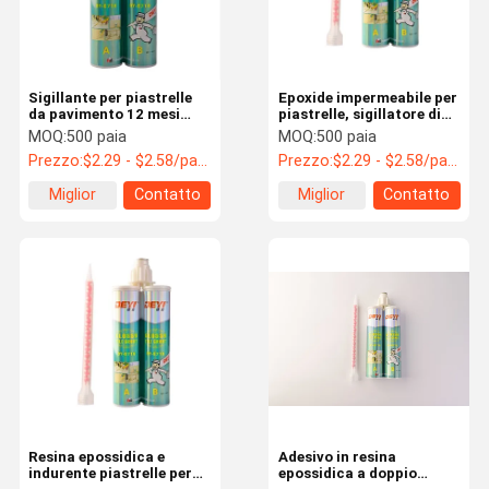
Sigillante per piastrelle
Epoxide impermeabile per
da pavimento 12 mesi
piastrelle, sigillatore di
Durata di conservazione
colata, doppi
MOQ:
500 paia
MOQ:
500 paia
Resina epossidica
componenti, adesivi per
Prezzo:
$2.29 - $2.58/pairs
Prezzo:
$2.29 - $2.58/pairs
Indurente Piastrelle in
la riparazione del bagno
ceramica
Miglior
Contatto
Miglior
Contatto
prezzo
prezzo
Casa.
Prodotti
Video
Su Di Noi
Resina epossidica e
Adesivo in resina
indurente piastrelle per
epossidica a doppio