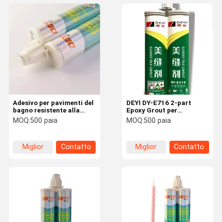
Adesivo per pavimenti del
DEYI DY-E716 2-part
bagno resistente alla
Epoxy Grout per
muffa, sigillante per
pavimenti e pareti - Alta
MOQ:
500 paia
MOQ:
500 paia
piastrelle in ceramica,
resistenza, resistente
sigillante epossidico
alla sporcizia e facile da
antiscivolo impermeabile
pulire
Miglior
Contatto
Miglior
Contatto
prezzo
prezzo