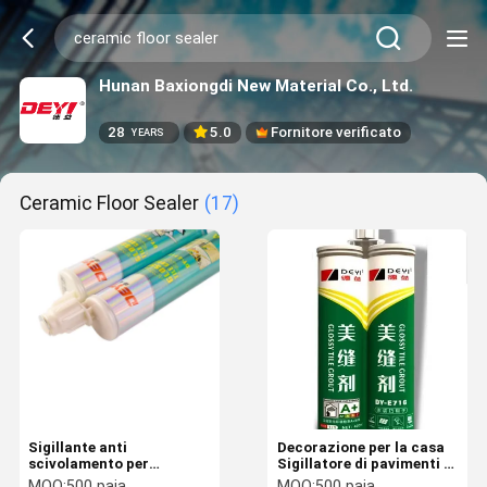
Hunan Baxiongdi New Material Co., Ltd.
28
5.0
Fornitore verificato
YEARS
Ceramic Floor Sealer
(17)
Sigillante anti
Decorazione per la casa
scivolamento per
Sigillatore di pavimenti di
piastrelle di matita
piastrelle in ceramica
MOQ:
500 paia
MOQ:
500 paia