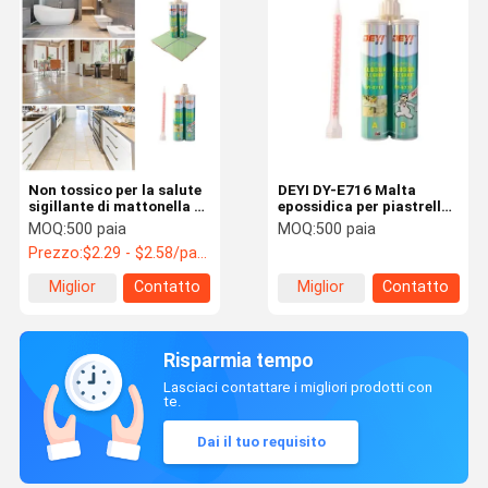
Non tossico per la salute
DEYI DY-E716 Malta
sigillante di mattonella di
epossidica per piastrelle
ceramica con durata di
ad alta resistenza |
MOQ:
500 paia
MOQ:
500 paia
12 mesi in epossidica
Formula bicomponente
Prezzo:
$2.29 - $2.58/pairs
colorata
resistente allo sporco e
facile da pulire per
Miglior
Contatto
Miglior
Contatto
pavimenti e pareti
prezzo
prezzo
Risparmia tempo
Lasciaci contattare i migliori prodotti con
te.
Dai il tuo requisito