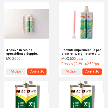
Adesivo in resina
Epoxide impermeabile per
epossidica a doppio
piastrelle, sigillatore di
componente perfetto per
colata, doppi
MOQ:
500
MOQ:
500 paia
riempire le lacune delle
componenti, adesivi per
Prezzo:
$2.29 - $2.58/pairs
piastrelle in ceramica e
la riparazione del bagno
soluzioni di sigillamento
Miglior
Contatto
Miglior
Contatto
del coagulo delle
piastrelle per pavimenti
prezzo
prezzo