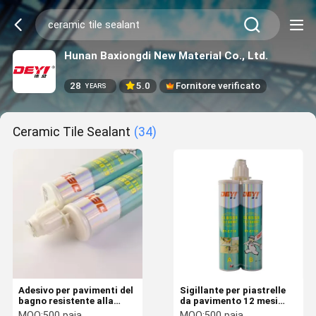
Hunan Baxiongdi New Material Co., Ltd.
28
5.0
Fornitore verificato
YEARS
Ceramic Tile Sealant
(34)
Adesivo per pavimenti del
Sigillante per piastrelle
bagno resistente alla
da pavimento 12 mesi
muffa, sigillante per
Durata di conservazione
MOQ:
500 paia
MOQ:
500 paia