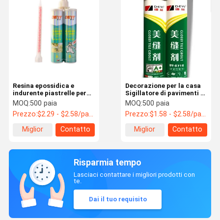
Resina epossidica e
Decorazione per la casa
indurente piastrelle per
Sigillatore di pavimenti di
piscina in legno per
piastrelle in ceramica
MOQ:
500 paia
MOQ:
500 paia
riempire le lacune degli
Sigillatore di superfici di
Prezzo:
$2.29 - $2.58/pairs
Prezzo:
$1.58 - $2.58/pairs
edifici
piastrelle in ceramica
epossidica
Miglior
Contatto
Miglior
Contatto
prezzo
prezzo
Risparmia tempo
Lasciaci contattare i migliori prodotti con
te.
Dai il tuo requisito