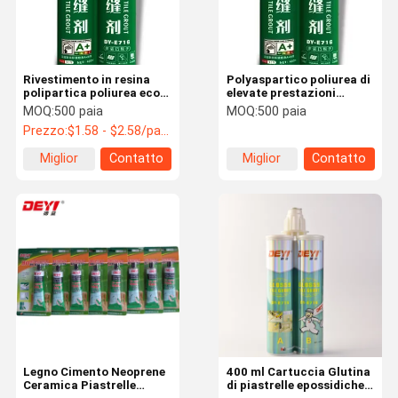
Rivestimento in resina
Polyaspartico poliurea di
polipartica poliurea eco-
elevate prestazioni
compatibile per la
ecologico
MOQ:
500 paia
MOQ:
500 paia
decorazione Durazione
Prezzo:
$1.58 - $2.58/pairs
12 mesi
Miglior
Contatto
Miglior
Contatto
prezzo
prezzo
Casa.
Prodotti
Video
Su Di Noi
Legno Cimento Neoprene
400 ml Cartuccia Glutina
Ceramica Piastrelle
di piastrelle epossidiche