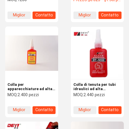
frenafiletti
Miglior
Contatto
Miglior
Contatto
prezzo
prezzo
Colla per
Colla di tenuta per tubi
apparecchiature ad alta
idraulici ad alta
resistenza
pressione per fili per
MOQ:
2.400 pezzi
MOQ:
2.440 pezzi
accessori idraulici
Miglior
Contatto
Miglior
Contatto
prezzo
prezzo