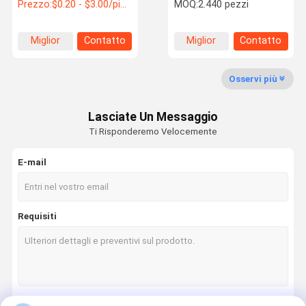
Forza media N242
flange.
Prezzo:
$0.20 - $3.00/pieces
MOQ:
2.440 pezzi
Adesivo di blocco del filo
per vite e dadi
Visita Alla
Controllo
Contattaci
Notizie
Miglior
Contatto
Miglior
Contatto
Fabbrica
Della Qualità
prezzo
prezzo
Osservi più
Lasciate Un Messaggio
Casi
Ti Risponderemo Velocemente
E-mail
Colla epossidica AB
Adesivo acrilico modificato
Requisiti
Non più colla dei chiodi
adesivo a filo
creatore della guarnizione