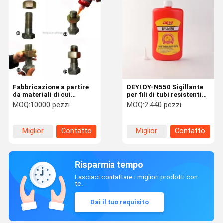
Fabbricazione a partire
DEYI DY-N550 Sigillante
da materiali di cui
per fili di tubi resistenti
all'allegato II, parte B, del
alle alte temperature e
MOQ:
10000 pezzi
MOQ:
2.440 pezzi
regolamento (CE) n.
all'olio Produttore di
1272/2008
colla di sostituzione di
guarnizioni anaerobiche
Miglior
Contatto
Miglior
Contatto
prezzo
prezzo
Risparmia tempo
Lasciaci contattare i migliori prodotti con
te.
Dai il tuo requisito