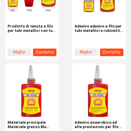
Prodotto di tenuta a filo
Adesivo adesivo a filo per
per tubi metallici con tubi
tubi metallici e rubinetti
metallici ad alta
metallici
pressione
Miglior
Contatto
Miglior
Contatto
prezzo
prezzo
Casa.
Prodotti
Video
Su Di Noi
Materiale principale
Adesivo anaerobico ad
Materiale grezzo Blu
alte prestazioni per filo e