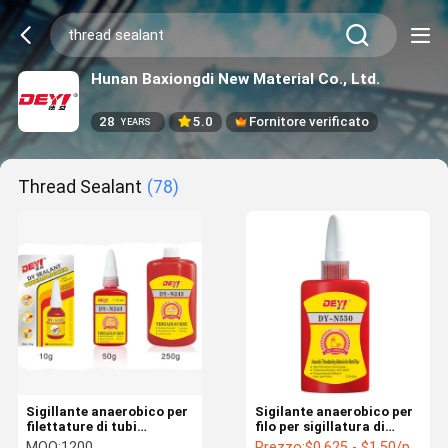
Hunan Baxiongdi New Material Co., Ltd.
28
5.0
Fornitore verificato
YEARS
Thread Sealant
(78)
Sigillante anaerobico per
Sigilante anaerobico per
filettature di tubi
filo per sigillatura di
antifuga, colla
pianta di flange
MOQ:
1200
Prezzo:
$0.625 - $1.50/pieces