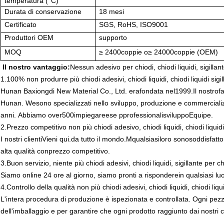
temperatura (°C)
Durata di conservazione
18 mesi
Certificato
SGS, RoHS, ISO9001
Produttori OEM
supporto
MOQ
≥ 2400
coppie o
≥ 24000
coppie (OEM)
Il nostro vantaggio:
Nessun adesivo per chiodi, chiodi liquidi, sigillant
1.100% non produrre più chiodi adesivi, chiodi liquidi, chiodi liquidi sigil
Hunan Baxiongdi New Material Co., Ltd.
era
fondata nel
1999
.
Il nostro
f
Hunan.
W
e
sono specializzati nello sviluppo, produzione e commercializz
anni.
Abbiamo o
ver
500
impiegare
e
s
e p
professionali
sviluppo
Equipe.
2.
Prezzo competitivo non più chiodi adesivo, chiodi liquidi, chiodi liquidi
I nostri clienti
Vieni qui.
da tutto il mondo.
M
qualsiasi
loro
sono
soddisfatto
alta qualità con
prezzo competitivo
.
3.
Buon servizio, niente più chiodi adesivi, chiodi liquidi, sigillante per chi
Siamo online 24 ore al giorno, siamo pronti a rispondere
in qualsiasi lu
4.
Controllo della qualità non più chiodi adesivi, chiodi liquidi, chiodi liqui
L'intera procedura di produzione è ispezionata e controllata. Ogni pez
dell'imballaggio e per garantire che ogni prodotto raggiunto dai nostri cl