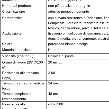
Nome del prodotto
non più adesivo per unghie
Classificazione
adesivo monocomponente
Caratteristica
con elevata resistenza all'adesione, fles
riempitibile, verniciato, resistente alle
tossico, senza odore, privo di toluene e
Applicazione
fissaggio o incollaggio di legname, carto
densità media, pietra, cemento, piastre
Colore
porcellana bianca o beige
Materiale principale
Neoprene
Viscosità (cps/25
°C)
Colloide di pasta
Orario di lavoro (25
°C/100
20 minuti.
g)
Resistenza alla trazione
2.00
(Mpa)
Tempo di raffreddamento a
24 ore
tocco
Tempo completo di
48 ore
raffreddamento
Resistenza alla
-60~+100