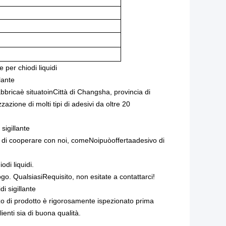
e per chiodi liquidi
lante
abbrica
è situato
in
Città di Changsha, provincia di
azione di molti tipi di adesivi da oltre 20
 sigillante
 di cooperare con noi
,
come
Noi
può
offerta
adesivo di
odi liquidi.
ogo
.
Qualsiasi
Requisito
, non esitate a contattarci!
di sigillante
zo di prodotto è rigorosamente ispezionato prima
ienti sia di buona qualità.