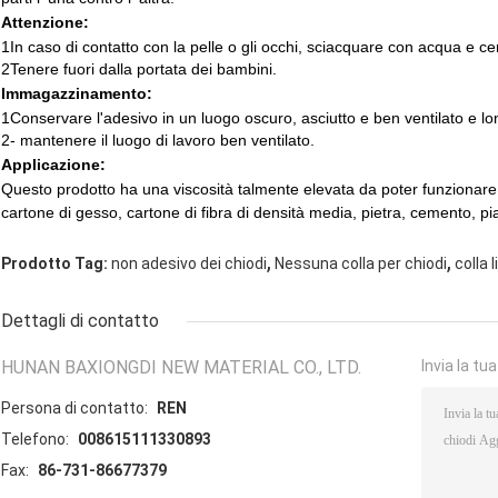
Attenzione:
1In caso di contatto con la pelle o gli occhi, sciacquare con acqua e
2Tenere fuori dalla portata dei bambini.
Immagazzinamento:
1Conservare l'adesivo in un luogo oscuro, asciutto e ben ventilato e lo
2- mantenere il luogo di lavoro ben ventilato.
Applicazione:
Questo prodotto ha una viscosità talmente elevata da poter funzionare
cartone di gesso, cartone di fibra di densità media, pietra, cemento, pi
,
,
Prodotto Tag:
non adesivo dei chiodi
Nessuna colla per chiodi
colla 
Dettagli di contatto
HUNAN BAXIONGDI NEW MATERIAL CO., LTD.
Invia la tu
Persona di contatto:
REN
Telefono:
008615111330893
Fax:
86-731-86677379