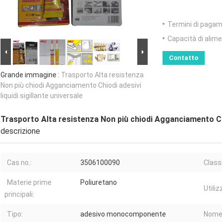
Termini di pagam
Capacità di alim
Contatto
Grande immagine :
Trasporto Alta resistenza
Non più chiodi Agganciamento Chiodi adesivi
liquidi sigillante universale
Trasporto Alta resistenza Non più chiodi Agganciamento Chio
descrizione
Cas no.:
3506100090
Class
Materie prime
Poliuretano
Utiliz
principali:
Tipo:
adesivo monocomponente
Nome 