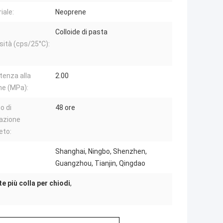
iale:
Neoprene
Colloide di pasta
sità (cps/25°C):
tenza alla
2.00
ne (MPa):
o di
48 ore
azione
eto:
Shanghai, Ningbo, Shenzhen,
Guangzhou, Tianjin, Qingdao
te più colla per chiodi
,