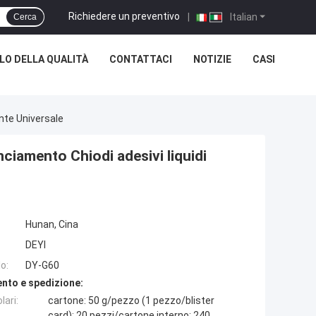
Richiedere un preventivo
|
Italian
Cerca
O DELLA QUALITÀ
CONTATTACI
NOTIZIE
CASI
ante Universale
ciamento Chiodi adesivi liquidi
Hunan, Cina
DEYI
o:
DY-G60
nto e spedizione:
lari:
cartone: 50 g/pezzo (1 pezzo/blister
card); 20 pezzi/cartone interno; 240