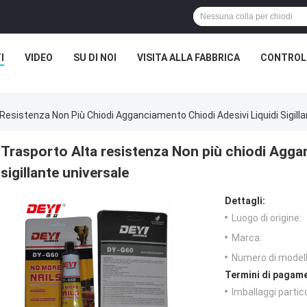
I
VIDEO
SU DI NOI
VISITA ALLA FABBRICA
CONTROLL
Resistenza Non Più Chiodi Agganciamento Chiodi Adesivi Liquidi Sigill
Trasporto Alta resistenza Non più chiodi Aggan
sigillante universale
Dettagli:
Luogo di origine:
Marca:
Numero di modell
Termini di pagame
Imballaggi partico