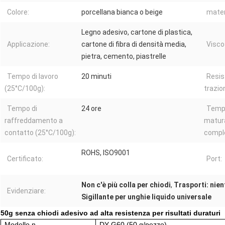
Colore:
porcellana bianca o beige
mater
Legno adesivo, cartone di plastica,
Applicazione:
cartone di fibra di densità media,
Visco
pietra, cemento, piastrelle
Tempo di lavoro
20 minuti
Resis
(25°C/100g):
trazio
Tempo di
24 ore
Temp
raffreddamento a
matur
contatto (25°C/100g):
compl
ROHS, ISO9001
Certificato:
Port:
Non c'è più colla per chiodi
,
Trasporti: nien
Evidenziare:
Sigillante per unghie liquido universale
50g senza chiodi adesivo ad alta resistenza per risultati duraturi
Modello n.
DY-G60 (50 g/pezzo)