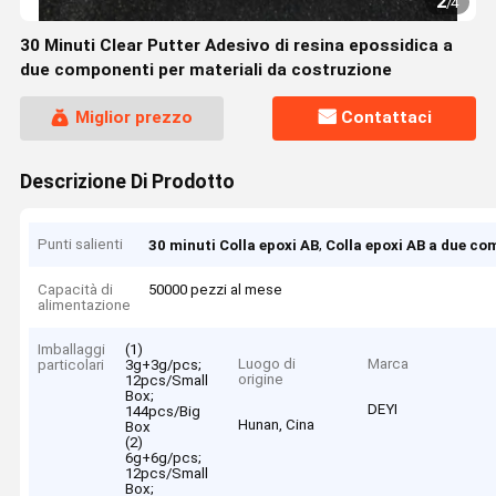
2
/
4
30 Minuti Clear Putter Adesivo di resina epossidica a
due componenti per materiali da costruzione
Miglior prezzo
Contattaci
Descrizione Di Prodotto
Punti salienti
,
30 minuti Colla epoxi AB
Colla epoxi AB a due c
Capacità di
50000 pezzi al mese
alimentazione
Imballaggi
(1)
Luogo di
Marca
particolari
3g+3g/pcs;
origine
12pcs/Small
Box;
DEYI
144pcs/Big
Hunan, Cina
Box
(2)
6g+6g/pcs;
12pcs/Small
Box;