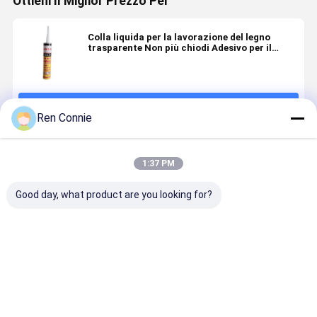
Ottieni Il Miglior Prezzo Per
Colla liquida per la lavorazione del legno
trasparente Non più chiodi Adesivo per il
montaggio pesante
Continua
Ren Connie
Prodotti Raccomandati
1:37 PM
Good day, what product are you looking for?
Adesivo
Adesivo ad
Adesivo di
Industria
liquido per
incollaggio a
resina
chimica Ki
legno e
doppia
epossidica
adesivo ep
cartone MDF
componente
liquida
resina
metallico
trasparente
epossidica
Miglior prezzo
Miglior prezzo
Miglior prezzo
Miglior pr
epossidico
per legame in
Tempo di