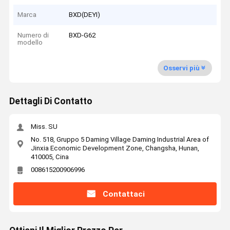
Marca
BXD(DEYI)
Numero di
BXD-G62
modello
Osservi più
Dettagli Di Contatto
Miss. SU
No. 518, Gruppo 5 Daming Village Daming Industrial Area of
Jinxia Economic Development Zone, Changsha, Hunan,
410005, Cina
008615200906996
Contattaci