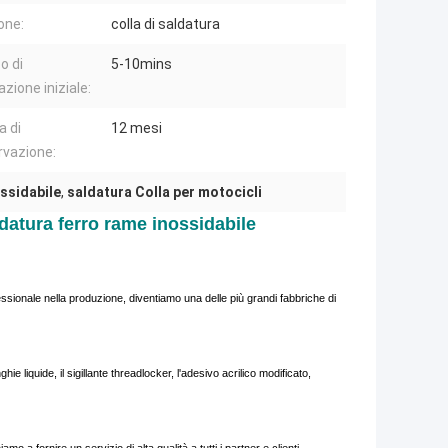
one:
colla di saldatura
o di
5-10mins
zione iniziale:
a di
12 mesi
vazione:
ossidabile
,
saldatura Colla per motocicli
ldatura ferro rame inossidabile
sionale nella produzione, diventiamo una delle più grandi fabbriche di
hie liquide, il sigillante threadlocker, l'adesivo acrilico modificato,