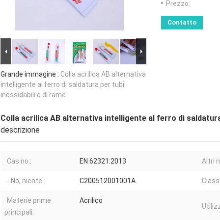
Prezzo:
Contatto
Grande immagine :
Colla acrilica AB alternativa
intelligente al ferro di saldatura per tubi
inossidabili e di rame
Colla acrilica AB alternativa intelligente al ferro di saldatur
descrizione
Cas no.:
EN 62321:2013
Altri 
- No, niente.:
C200512001001A
Class
Materie prime
Acrilico
Utiliz
principali: