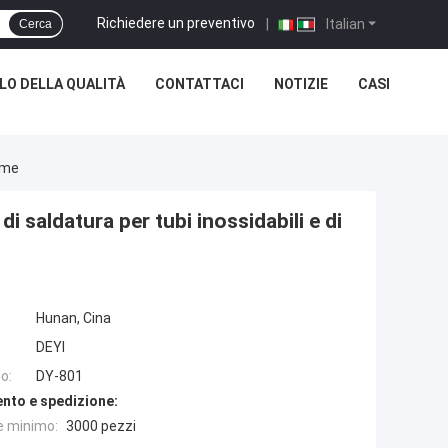
Richiedere un preventivo
|
Italian
Cerca
O DELLA QUALITÀ
CONTATTACI
NOTIZIE
CASI
Rame
 di saldatura per tubi inossidabili e di
Hunan, Cina
DEYI
o:
DY-801
nto e spedizione:
e minimo:
3000 pezzi