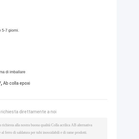
 5-7 giorni.
ma di imballare
,
V
Ab colla epoxi
a richiesta direttamente a noi