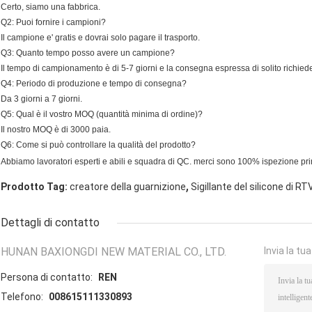
Certo, siamo una fabbrica.
Q2: Puoi fornire i campioni?
Il campione e' gratis e dovrai solo pagare il trasporto.
Q3: Quanto tempo posso avere un campione?
Il tempo di campionamento è di 5-7 giorni e la consegna espressa di solito richiede
Q4: Periodo di produzione e tempo di consegna?
Da 3 giorni a 7 giorni.
Q5: Qual è il vostro MOQ (quantità minima di ordine)?
Il nostro MOQ è di 3000 paia.
Q6: Come si può controllare la qualità del prodotto?
Abbiamo lavoratori esperti e abili e squadra di QC. merci sono 100% ispezione pri
,
Prodotto Tag:
creatore della guarnizione
Sigillante del silicone di RT
Dettagli di contatto
HUNAN BAXIONGDI NEW MATERIAL CO., LTD.
Invia la tu
Persona di contatto:
REN
Telefono:
008615111330893