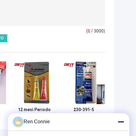
(
0
/ 3000)
12 mesi Periodo
230-391-5
a
di garanzia 20g
Fabbricante di
Ren Connie
V
80g Tubi Acrilico
guarnizioni ad
e
Ab Colla per
alta temperatura
riparazione
RTV per