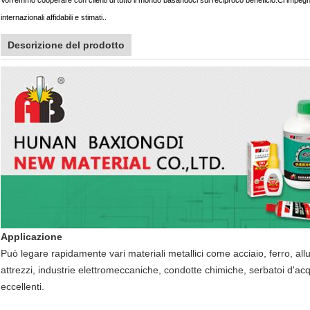
Vorremmo cooperare con clienti di tutto il mondo basandoci sul reciproco beneficio.Ci impegniamo 
internazionali affidabili e stimati..
Descrizione del prodotto
Applicazione
Può legare rapidamente vari materiali metallici come acciaio, ferro, allum
attrezzi, industrie elettromeccaniche, condotte chimiche, serbatoi d'acqu
eccellenti.