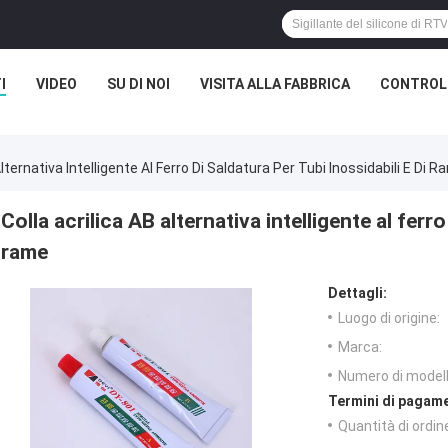
I
VIDEO
SU DI NOI
VISITA ALLA FABBRICA
CONTROLL
Alternativa Intelligente Al Ferro Di Saldatura Per Tubi Inossidabili E Di 
Colla acrilica AB alternativa intelligente al ferro
rame
Dettagli:
Luogo di origine:
Marca:
Numero di modell
Termini di pagame
Quantità di ordin