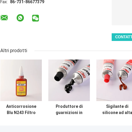
Fax:
86-731-86677379
Altri prodotti
Anticorrosione
Produttore di
Sigilante di
Blu N243 Filtro
guarnizioni in
silicone ad alt
adesivo per filtro
silicone per
temperatura RT
adesivo Filtro di
prestazioni
per il produttor
metallo stretto a
superiori di
di guarnizioni