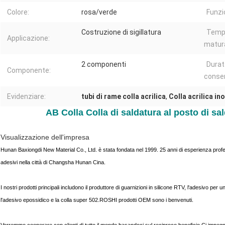
Colore:
rosa/verde
Funzi
Costruzione di sigillatura
Temp
Applicazione:
matura
2 componenti
Durat
Componente:
conser
Evidenziare:
tubi di rame colla acrilica
,
Colla acrilica in
AB Colla Colla di saldatura al posto di sa
Visualizzazione dell'impresa
Hunan Baxiongdi New Material Co., Ltd. è stata fondata nel 1999. 25 anni di esperienza profes
adesivi nella città di Changsha Hunan Cina.
I nostri prodotti principali includono il produttore di guarnizioni in silicone RTV, l'adesivo per ung
l'adesivo epossidico e la colla super 502.ROSHI prodotti OEM sono i benvenuti.