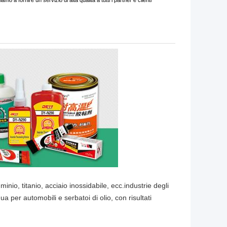
a fornire un servizio di alta qualità a tutti i partner e clienti
inio, titanio, acciaio inossidabile, ecc.industrie degli
a per automobili e serbatoi di olio, con risultati