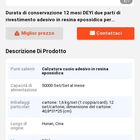
1
/
1
Durata di conservazione 12 mesi DEYI due parti di
rivestimento adesivo in resina epossidica per
calzature in cuoio
Miglior prezzo
Contattaci
Descrizione Di Prodotto
Punti salienti
Calzature cuoio adesivo in resina
epossidica
Capacità di
50000 Set/Set al mese
alimentazione
Imballaggi
cartone: 1,6 kg/set (1 coppia/card); 12
particolari
set/cartone; dimensione del cartone:
40,8*31*25 (cm)
Luogo di
Hunan, Cina
origine