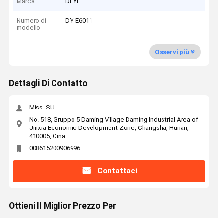
Marca
DEYI
Numero di
DY-E6011
modello
Osservi più
Dettagli Di Contatto
Miss. SU
No. 518, Gruppo 5 Daming Village Daming Industrial Area of
Jinxia Economic Development Zone, Changsha, Hunan,
410005, Cina
008615200906996
Contattaci
Ottieni Il Miglior Prezzo Per