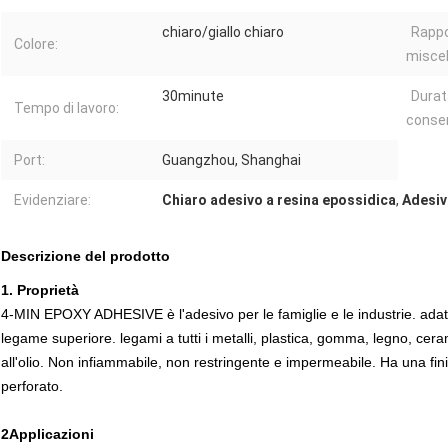
chiaro/giallo chiaro
Rappo
Colore:
miscel
30minute
Durat
Tempo di lavoro:
conser
Port:
Guangzhou, Shanghai
Evidenziare:
Chiaro adesivo a resina epossidica
,
Adesiv
Descrizione del prodotto
1. Proprietà
4-MIN EPOXY ADHESIVE è l'adesivo per le famiglie e le industrie. adatt
legame superiore. legami a tutti i metalli, plastica, gomma, legno, ceram
all'olio. Non infiammabile, non restringente e impermeabile. Ha una fini
perforato.
2Applicazioni