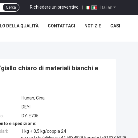
Richiedere un preventivo
|
Italian
Cerca
O DELLA QUALITÀ
CONTATTACI
NOTIZIE
CASI
iallo chiaro di materiali bianchi e
Hunan, Cina
DEYI
o:
DY-E705
nto e spedizione:
lari:
1 kg + 0,5 kg/coppia 24
pezzi/t<br/>Misure:44.5*34*29.5cm<br/>31*23,5*28