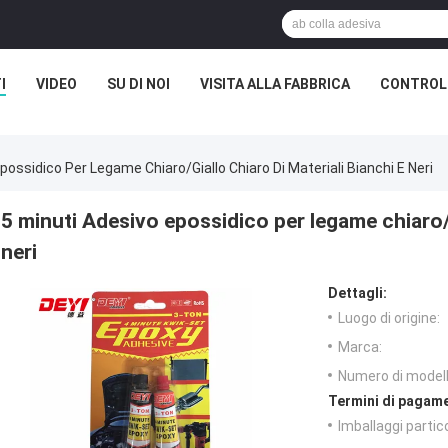
I
VIDEO
SU DI NOI
VISITA ALLA FABBRICA
CONTROLL
possidico Per Legame Chiaro/giallo Chiaro Di Materiali Bianchi E Neri
5 minuti Adesivo epossidico per legame chiaro/g
neri
Dettagli:
Luogo di origine:
Marca:
Numero di modell
Termini di pagame
Imballaggi partico