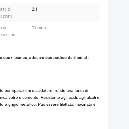
rto di
2:1
azione:
a di
12 mesi
vazione:
o epoxi bianco
,
adesivo epossidico da 5 minuti
o per riparazioni e saldature. rende una forza di
ica,vetro e cemento. Resistente agli acidi, agli alcali e
tura grigio metallico. Può essere filettato, macinato e