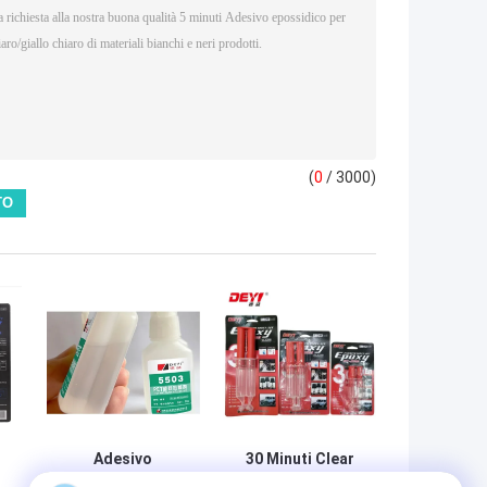
(
0
/ 3000)
Adesivo
30 Minuti Clear
monocomponente
Putter Adesivo di