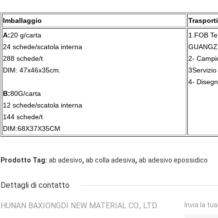
Imballaggio
Trasporti
A:
20 g/carta
1.FOB Te
24 schede/scatola interna
GUANGZH
288 schede/t
2- Campio
DIM: 47x46x35cm.
3Servizio
4- Disegn
B:
80G/carta
12 schede/scatola interna
144 schede/t
DIM:68X37X35CM
,
,
Prodotto Tag:
ab adesivo
ab colla adesiva
ab adesivo epossidico
Dettagli di contatto
HUNAN BAXIONGDI NEW MATERIAL CO., LTD.
Invia la tu