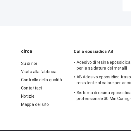
circa
Colla epossidica AB
Adesivo di resina epossidica
Su di noi
per la saldatura dei metalli
Visita alla fabbrica
AB Adesivo epossidico trasp
Controllo della qualità
resistente al calore per acci
Contattaci
inossidabile ad alta tempera
Sistema di resina epossidic
Notizie
professionale 30 Min Curing 
Mappa del sito
trasparente Resina Epossid