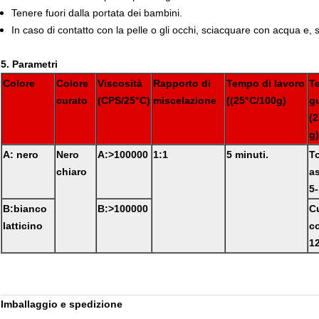
Tenere fuori dalla portata dei bambini.
In caso di contatto con la pelle o gli occhi, sciacquare con acqua 
5. Parametri
Colore
Colore
Viscosità
Rapporto di
Tempo di lavoro
T
curato
(CPS/25°C)
miscelazione
((25°C/100g)
g
(
g)
A: nero
Nero
A:>100000
1:1
5 minuti.
T
chiaro
as
5-
B:bianco
B:>100000
C
latticino
c
12
Imballaggio e spedizione