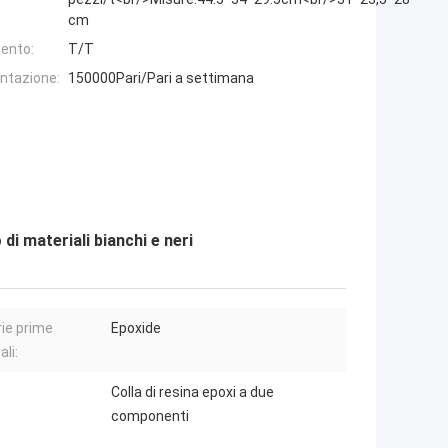
cm
ento:
T/T
entazione:
150000Pari/Pari a settimana
di materiali bianchi e neri
ie prime
Epoxide
ali:
Colla di resina epoxi a due
componenti