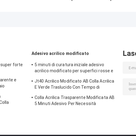
epossidica per la
adesivo per
resina epossid
classificazione
legami metallici
AB trasparente
dei legami in
resistenti al
per giocattoli d
bianco e nero
calore
ceramica e legn
Las
Adesivo acrilico modificato
 super forte
5 minuti di curatura iniziale adesivo
acrilico modificato per superfici rosse e
verdi
arente e
Jt40 Acrilico Modificato AB Colla Acrilica
aio
E Verde Traslucido Con Tempo di
tura
Funzionabilità 5min
a
Colla Acrilica Trasparente Modificata AB
Colla
5 Minuti Adesivo Per Necessità
ica
Giornaliere