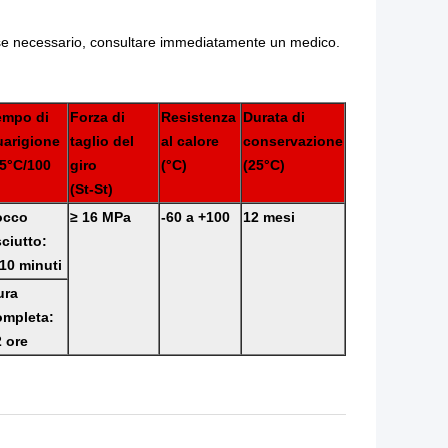
e, se necessario, consultare immediatamente un medico.
empo di
Forza di
Resistenza
Durata di
uarigione
taglio del
al calore
conservazione
25°C/100
giro
(°C)
(25°C)
(St-St)
occo
≥ 16 MPa
-60 a +100
12 mesi
ciutto:
10 minuti
ura
ompleta:
 ore