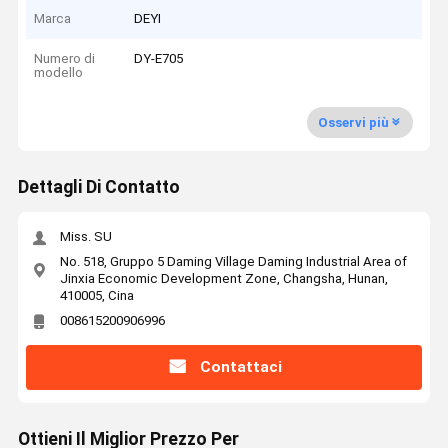
Marca
DEYI
Numero di
DY-E705
modello
Osservi più
Dettagli Di Contatto
Miss. SU
No. 518, Gruppo 5 Daming Village Daming Industrial Area of
Jinxia Economic Development Zone, Changsha, Hunan,
410005, Cina
008615200906996
Contattaci
Ottieni Il Miglior Prezzo Per