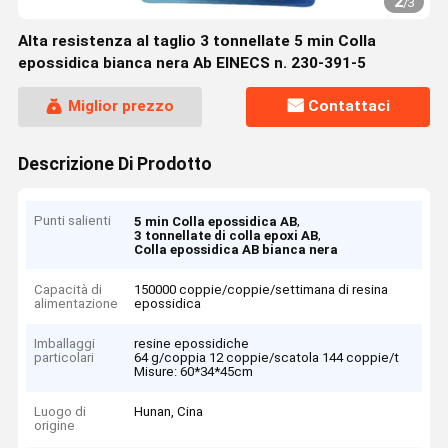
2
/
3
Alta resistenza al taglio 3 tonnellate 5 min Colla
epossidica bianca nera Ab EINECS n. 230-391-5
Miglior prezzo
Contattaci
Descrizione Di Prodotto
Punti salienti
,
5 min Colla epossidica AB
,
3 tonnellate di colla epoxi AB
Colla epossidica AB bianca nera
Capacità di
150000 coppie/coppie/settimana di resina
alimentazione
epossidica
Imballaggi
resine epossidiche
particolari
64 g/coppia 12 coppie/scatola 144 coppie/t
Misure: 60*34*45cm
Luogo di
Hunan, Cina
origine