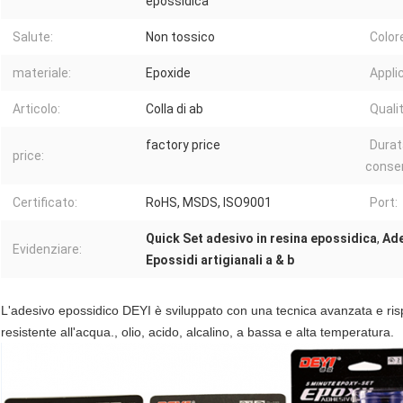
epossidica
Salute:
Non tossico
Color
materiale:
Epoxide
Appli
Articolo:
Colla di ab
Qualit
factory price
Durat
price:
conser
Certificato:
RoHS, MSDS, ISO9001
Port:
Quick Set adesivo in resina epossidica
,
Ade
Evidenziare:
Epossidi artigianali a & b
L'adesivo epossidico DEYI è sviluppato con una tecnica avanzata e ris
resistente all'acqua., olio, acido, alcalino, a bassa e alta temperatura.