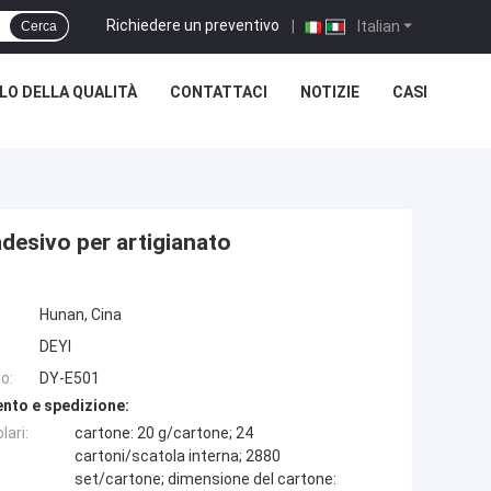
Richiedere un preventivo
|
Italian
Cerca
O DELLA QUALITÀ
CONTATTACI
NOTIZIE
CASI
adesivo per artigianato
Hunan, Cina
DEYI
o:
DY-E501
nto e spedizione:
lari:
cartone: 20 g/cartone; 24
cartoni/scatola interna; 2880
set/cartone; dimensione del cartone: