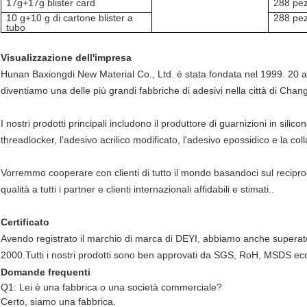
17g+17g blister card
288 pez
10 g+10 g di cartone blister a
288 pez
tubo
Visualizzazione dell'impresa
Hunan Baxiongdi New Material Co., Ltd. è stata fondata nel 1999. 20 a
diventiamo una delle più grandi fabbriche di adesivi nella città di Ch
I nostri prodotti principali includono il produttore di guarnizioni in silico
threadlocker, l'adesivo acrilico modificato, l'adesivo epossidico e la 
Vorremmo cooperare con clienti di tutto il mondo basandoci sul reciproc
qualità a tutti i partner e clienti internazionali affidabili e stimati..
Certificato
Avendo registrato il marchio di marca di DEYI, abbiamo anche superato
2000.
Tutti i nostri prodotti sono ben approvati da SGS, RoH, MSDS ecc. 
Domande frequenti
Q1: Lei è una fabbrica o una società commerciale?
Certo, siamo una fabbrica.