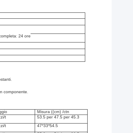
 completa: 24 ore
ostanti.
cun componente.
ggio
Misura ((cm) /ctn
zi/t
53.5 per 47.5 per 45.3
zi/t
47*33*54.5