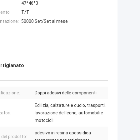
47*46*3
ento:
T/T
entazione:
50000 Set/Set al mese
artigianato
ificazione:
Doppi adesivi delle componenti
Edilizia, calzature e cuoio, trasporti,
zatori:
lavorazione del legno, automobili e
motocicli
adesivo in resina epossidica
del prodotto: