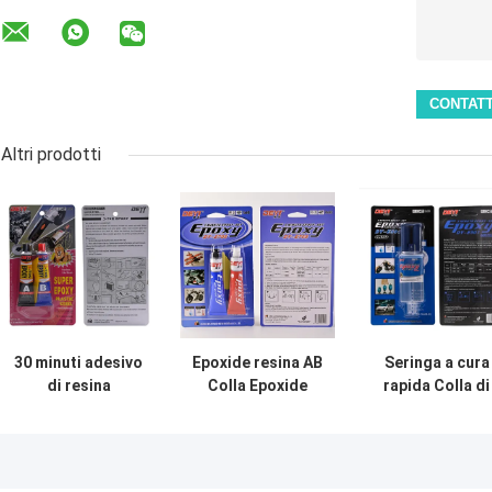
Altri prodotti
30 minuti adesivo
Epoxide resina AB
Seringa a cura
di resina
Colla Epoxide
rapida Colla di
epossidica per la
adesivo per
resina epossid
classificazione
legami metallici
AB trasparente
dei legami in
resistenti al
per giocattoli d
bianco e nero
calore
ceramica e legn