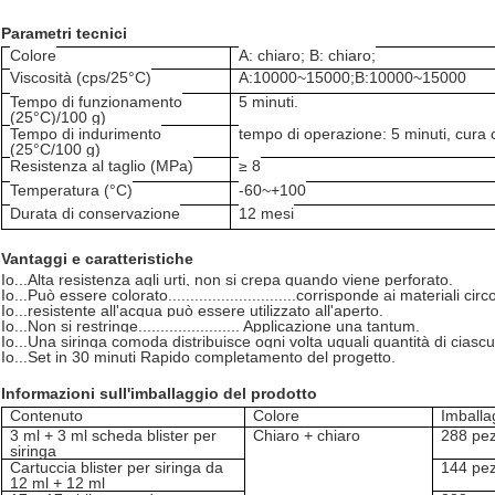
Parametri tecnici
Colore
A: chiaro; B: chiaro;
Viscosità (cps/25°C)
A:10000~15000;B:10000~15000
Tempo di funzionamento
5 minuti.
(25°C)
/100 g)
Tempo di indurimento
tempo di operazione: 5 minuti, cura
(25°C/100 g)
Resistenza al taglio (MPa)
≥ 8
Temperatura (°C)
-60~+100
Durata di conservazione
12 mesi
Vantaggi e caratteristiche
Io...
Alta resistenza agli urti, non si crepa quando viene perforato.
Io...
Può essere colorato.............................corrisponde ai materiali circ
Io...
resistente all'acqua può essere utilizzato all'aperto.
Io...
Non si restringe....................... Applicazione una tantum.
Io...
Una siringa comoda distribuisce ogni volta uguali quantità di cias
Io...
Set in 30 minuti Rapido completamento del progetto.
Informazioni sull'imballaggio del prodotto
Contenuto
Colore
Imballa
3 ml + 3 ml scheda blister per
Chiaro + chiaro
288 pez
siringa
Cartuccia blister per siringa da
144 pez
12 ml + 12 ml