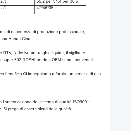
zi/t
55.2 per 54.4 per 36.5
zi/t
47*46*35
nni di esperienza di produzione professionale,
angsha Hunan Cina.
ne RTV, l'adesivo per unghie liquide, il sigillante
colla super 502.ROSHI prodotti OEM sono i benvenuti.
o beneficio.Ci impegniamo a fornire un servizio di alta
 l'autenticazione del sistema di qualità ISO9001:
Si prega di essere sicuri della qualità.