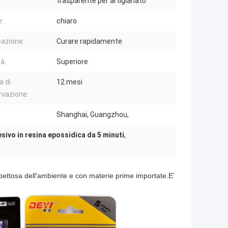
trasparente per artigianato
e:
chiaro
cazione:
Curare rapidamente
à:
Superiore
a di
12 mesi
vazione:
Shanghai, Guangzhou,
sivo in resina epossidica da 5 minuti
,
pettosa dell'ambiente e con materie prime importate.E'