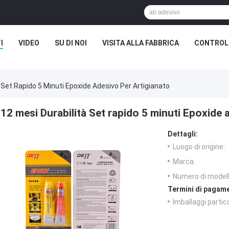
I
VIDEO
SU DI NOI
VISITA ALLA FABBRICA
CONTROLL
 Set Rapido 5 Minuti Epoxide Adesivo Per Artigianato
12 mesi Durabilità Set rapido 5 minuti Epoxide 
Dettagli:
Luogo di origine:
Marca:
Numero di modell
Termini di pagame
Imballaggi partico