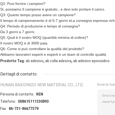
Q2: Puoi fornire i campioni?
Sì, possiamo.
Il campione è gratuito.
, e devi solo portare il carico.
Q3: Quanto tempo posso avere un campione?
Il tempo di campionamento è di 5-7 giorni e
La consegna espressa richie
Q4: Periodo di produzione e tempo di consegna?
Da 3 giorni a 7 giorni.
Q5: Qual è il vostro MOQ (quantità minima di ordine)?
Il nostro MOQ è di 3000 paia.
Q6: Come si può controllare la qualità del prodotto?
Abbiamo lavoratori esperti e esperti e un team di controllo qualità.
,
,
Prodotto Tag:
ab adesivo
ab colla adesiva
ab adesivo epossidico
Dettagli di contatto
HUNAN BAXIONGDI NEW MATERIAL CO., LTD.
Invia la tu
Persona di contatto:
REN
Telefono:
008615111330893
Fax:
86-731-86677379