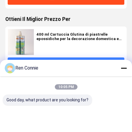
Ottieni Il Miglior Prezzo Per
400 ml Cartuccia Glutina di piastrelle
epossidiche per la decorazione domestica e
adesivi a doppia componente
Continua
Ren Connie
Prodotti Raccomandati
10:05 PM
Good day, what product are you looking for?
DY-M587
DY-M587
DY-M586
DY-M586 
ADESIVO
SILICONE
SILICONE
ADESIVO