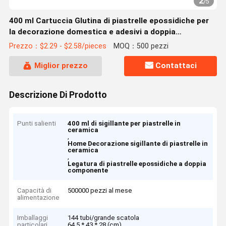
2
/
5
400 ml Cartuccia Glutina di piastrelle epossidiche per
la decorazione domestica e adesivi a doppia
componente
Prezzo：$2.29 - $2.58/pieces
MOQ：500 pezzi
Miglior prezzo
Contattaci
Descrizione Di Prodotto
Punti salienti
400 ml di sigillante per piastrelle in
ceramica
,
Home Decorazione sigillante di piastrelle in
ceramica
,
Legatura di piastrelle epossidiche a doppia
componente
Capacità di
500000 pezzi al mese
alimentazione
Imballaggi
144 tubi/grande scatola
particolari
64.5 * 43 * 28 (cm)