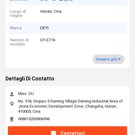
Luogo di
Henan, Cina
origine
Marca
DEYI
Numero di
DY-E716
modello
Osservi più
Dettagli Di Contatto
Miss. SU
No. 518, Gruppo 5 Daming Village Daming Industrial Area of
Jinxia Economic Development Zone, Changsha, Hunan,
410005, Cina
008615200906996
Contattaci