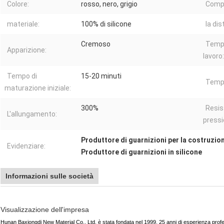
Colore:
rosso, nero, grigio
Comp
materiale:
100% di silicone
la di
Cremoso
Tempe
Apparizione:
lavoro:
Tempo di
15-20 minuti
Tempo
maturazione iniziale:
300%
Resis
L'allungamento:
pressi
Produttore di guarnizioni per la costruzio
Evidenziare:
Produttore di guarnizioni in silicone
Informazioni sulle società
Visualizzazione dell'impresa
Hunan Baxiongdi New Material Co., Ltd. è stata fondata nel 1999. 25 anni di esperienza profes