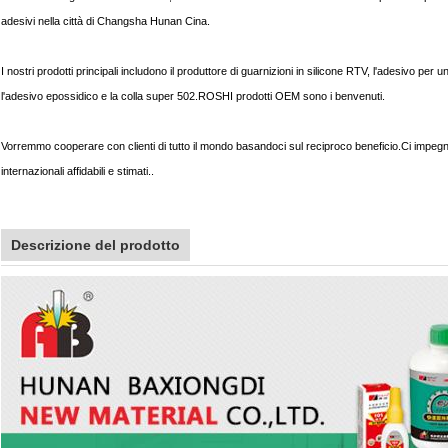
adesivi nella città di Changsha Hunan Cina.
I nostri prodotti principali includono il produttore di guarnizioni in silicone RTV, l'adesivo per ung
l'adesivo epossidico e la colla super 502.ROSHI prodotti OEM sono i benvenuti.
Vorremmo cooperare con clienti di tutto il mondo basandoci sul reciproco beneficio.Ci impegniamo 
internazionali affidabili e stimati..
Descrizione del prodotto