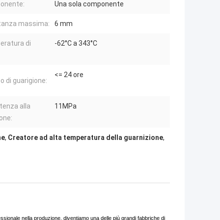
onente:
Una sola componente
stanza massima:
6 mm
ratura di
-62°C a 343°C
<= 24 ore
 di guarigione:
tenza alla
11MPa
one:
ne
,
Creatore ad alta temperatura della guarnizione
,
sionale nella produzione, diventiamo una delle più grandi fabbriche di