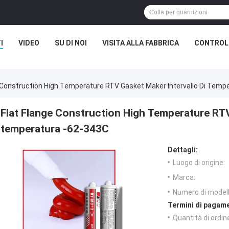
I
VIDEO
SU DI NOI
VISITA ALLA FABBRICA
CONTROLL
e Construction High Temperature RTV Gasket Maker Intervallo Di Temp
Flat Flange Construction High Temperature RTV
temperatura -62-343C
Dettagli:
Luogo di origine:
Marca:
Numero di modell
Termini di pagame
Quantità di ordin