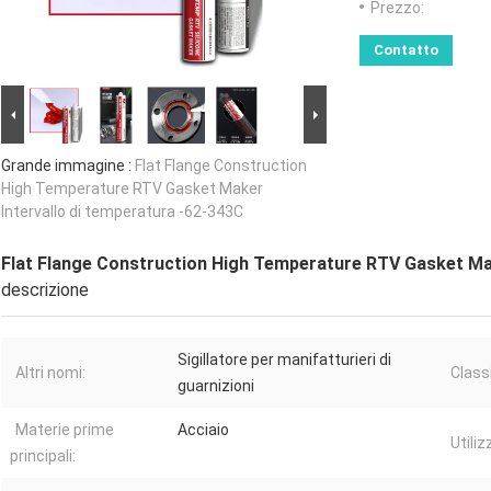
Prezzo:
Contatto
Grande immagine :
Flat Flange Construction
High Temperature RTV Gasket Maker
Intervallo di temperatura -62-343C
Flat Flange Construction High Temperature RTV Gasket Mak
descrizione
Sigillatore per manifatturieri di
Altri nomi:
Class
guarnizioni
Materie prime
Acciaio
Utiliz
principali: