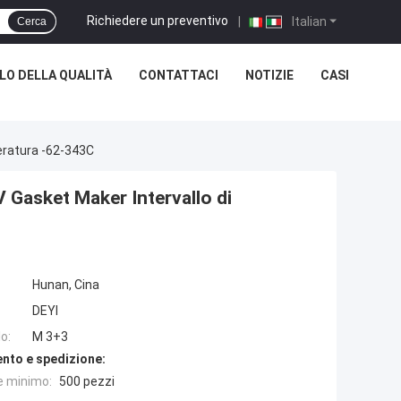
Richiedere un preventivo
|
Italian
Cerca
O DELLA QUALITÀ
CONTATTACI
NOTIZIE
CASI
eratura -62-343C
 Gasket Maker Intervallo di
Hunan, Cina
DEYI
o:
M 3+3
nto e spedizione:
e minimo:
500 pezzi