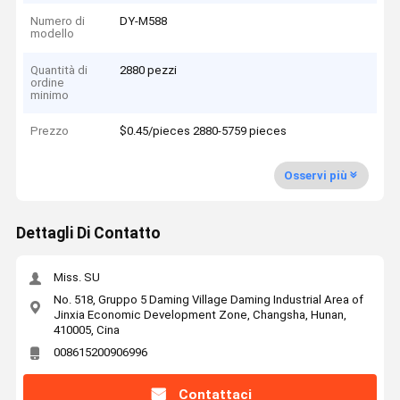
Numero di
DY-M588
modello
Quantità di
2880 pezzi
ordine
minimo
Prezzo
$0.45/pieces 2880-5759 pieces
Osservi più
Dettagli Di Contatto
Miss. SU
No. 518, Gruppo 5 Daming Village Daming Industrial Area of
Jinxia Economic Development Zone, Changsha, Hunan,
410005, Cina
008615200906996
Contattaci