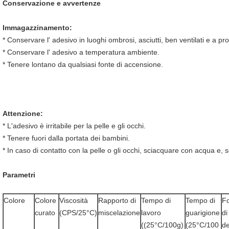
Conservazione e avvertenze
Immagazzinamento:
* Conservare l' adesivo in luoghi ombrosi, asciutti, ben ventilati e a pr
* Conservare l' adesivo a temperatura ambiente.
* Tenere lontano da qualsiasi fonte di accensione.
Attenzione:
* L'adesivo è irritabile per la pelle e gli occhi.
* Tenere fuori dalla portata dei bambini.
* In caso di contatto con la pelle o gli occhi, sciacquare con acqua e
Parametri
Colore
Colore 
Viscosità
Rapporto di 
Tempo di 
Tempo di 
Fo
curato
(CPS/25°C)
miscelazione
lavoro 
guarigione
di
((25°C/100g)
(25°C/100 
de