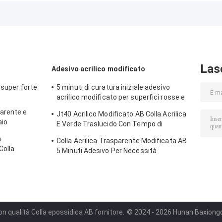
dei legami in
resistenti al
per giocattoli d
bianco e nero
calore
ceramica e legn
Las
Adesivo acrilico modificato
 super forte
5 minuti di curatura iniziale adesivo
acrilico modificato per superfici rosse e
verdi
arente e
Jt40 Acrilico Modificato AB Colla Acrilica
aio
E Verde Traslucido Con Tempo di
tura
Funzionabilità 5min
a
Colla Acrilica Trasparente Modificata AB
Colla
5 Minuti Adesivo Per Necessità
ica
Giornaliere
on qualità Colla epossidica AB fornitore.
© 2024 - 2026 Hunan Baxiongdi 