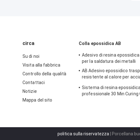
circa
Colla epossidica AB
Adesivo di resina epossidica
Su di noi
per la saldatura dei metalli
Visita alla fabbrica
AB Adesivo epossidico trasp
Controllo della qualità
resistente al calore per acci
Contattaci
inossidabile ad alta tempera
Sistema di resina epossidic
Notizie
professionale 30 Min Curing 
Mappa del sito
trasparente Resina Epossid
politica sulla riservatezza
| Porcellana bu