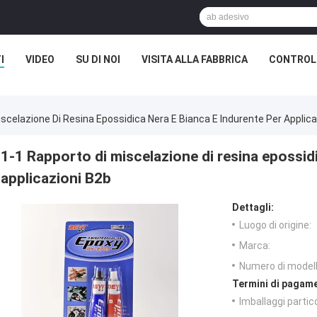
I
VIDEO
SU DI NOI
VISITA ALLA FABBRICA
CONTROLL
iscelazione Di Resina Epossidica Nera E Bianca E Indurente Per Applica
1-1 Rapporto di miscelazione di resina epossidi
applicazioni B2b
Dettagli:
Luogo di origine:
Marca:
Numero di modell
Termini di pagame
Imballaggi partico