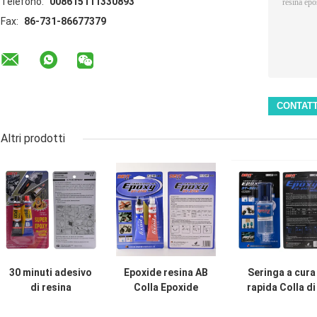
Telefono:
008615111330893
Fax:
86-731-86677379
Altri prodotti
30 minuti adesivo
Epoxide resina AB
Seringa a cura
di resina
Colla Epoxide
rapida Colla di
epossidica per la
adesivo per
resina epossid
classificazione
legami metallici
AB trasparente