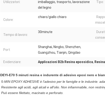
Utilizzatori:
imballaggio, trasporto, lavorazione
Tipo:
del legno
chiaro/giallo chiaro
Rappo
Colore:
miscel
30minute
Durat
Tempo di lavoro:
conser
Shanghai, Ningbo, Shenzhen,
Port:
Guangzhou, Tianjin, Qingdao
Evidenziare:
Applicazioni B2b Resina epossidica
,
Resina
DEYI-E70 5 minuti resina e indurente di adesivo epoxi nero e bia
5-MIN EPOXY ADHESIVE è l'adesivo per le famiglie e le industrie. adatt
Resistente agli acidi, agli alcali e all'olio. Non infiammabile, non restr
Può essere filettato, macinato e perforato.