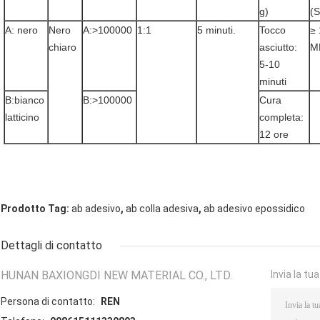
g)
(S
A: nero
Nero 
A:>100000
1:1
5 minuti.
Tocco 
≥ 
chiaro
asciutto:
M
5-10 
minuti
B:bianco 
B:>100000
Cura 
latticino
completa:
12 ore
,
,
Prodotto Tag:
ab adesivo
ab colla adesiva
ab adesivo epossidico
Dettagli di contatto
HUNAN BAXIONGDI NEW MATERIAL CO., LTD.
Invia la tu
Persona di contatto:
REN