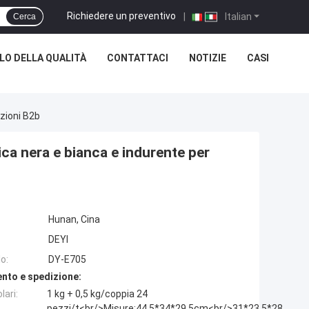
Richiedere un preventivo
|
Italian
Cerca
O DELLA QUALITÀ
CONTATTACI
NOTIZIE
CASI
zioni B2b
ca nera e bianca e indurente per
Hunan, Cina
DEYI
o:
DY-E705
nto e spedizione:
lari:
1 kg + 0,5 kg/coppia 24
pezzi/t<br/>Misure:44.5*34*29.5cm<br/>31*23,5*28