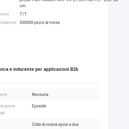
cm
ento:
T/T
entazione:
500000 pezzi al mese
anca e indurente per applicazioni B2b
nomi:
Nessuna
ie prime
Epoxide
ali:
Colla di resina epoxi a due