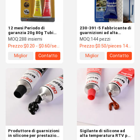
12 mesi Periodo di
230-391-5 Fabbricante di
garanzia 20g 80g Tubi
guarnizioni ad alta
Acrilico Ab Colla per
temperatura RTV per
MOQ:
288 insiemi
MOQ:
144 pezzi
riparazione rapida del
sigillamento e legatura
Prezzo:
$0.20 - $0.60/sets
Prezzo:
$0.50/pieces 144-1439 pieces
metallo
Miglior
Contatto
Miglior
Contatto
prezzo
prezzo
Casa.
Prodotti
Video
Su Di Noi
Produttore di guarnizioni
Sigilante di silicone ad
in silicone per prestazioni
alta temperatura RTV per