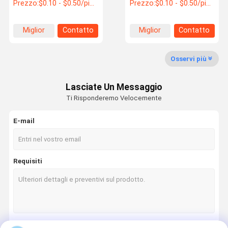
superiori di tenuta della
il produttore di
Prezzo:
$0.10 - $0.50/pieces
Prezzo:
$0.10 - $0.50/pieces
testa del cilindro del
guarnizioni rosse
motore
nell'industria dei
trasporti
Visita Alla
Controllo
Contattaci
Notizie
Miglior
Contatto
Miglior
Contatto
Fabbrica
Della Qualità
prezzo
prezzo
Osservi più
Lasciate Un Messaggio
Casi
Ti Risponderemo Velocemente
E-mail
Colla epossidica AB
Adesivo acrilico modificato
Requisiti
Non più colla dei chiodi
adesivo a filo
creatore della guarnizione