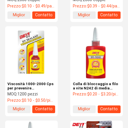
rapida per soluzioni di
Tempo di cura completo
Prezzo:
$0.10 - $0.49/pairs
Prezzo:
$0.39 - $0.44/pairs
incollaggio industriale
di 24 ore
Miglior
Contatto
Miglior
Contatto
prezzo
prezzo
Viscosità 1000-2000 Cps
Colla di bloccaggio a filo
per prevenire
a vite N242 di media
allentamento e perdite
resistenza per portafili
MOQ:
1200 pezzi
Prezzo:
$0.20 - $3.20/pieces
metallici
Prezzo:
$0.10 - $0.50/pieces
Miglior
Contatto
Miglior
Contatto
prezzo
prezzo