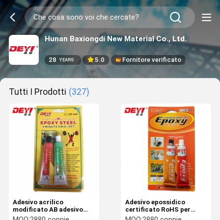
Hunan Baxiongdi New Material Co., Ltd.
28
5.0
Fornitore verificato
YEARS
Tutti I Prodotti
(327)
Adesivo acrilico
Adesivo epossidico
modificato AB adesivo
certificato RoHS per
acrilico a curatura
hardware e motociclette
MOQ:
2880 coppie
MOQ:
2880 coppie