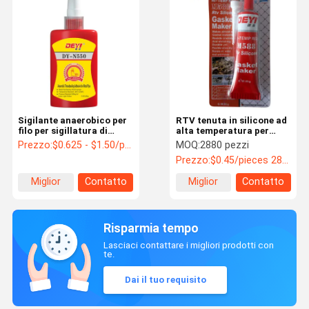
Sigilante anaerobico per
RTV tenuta in silicone ad
filo per sigillatura di
alta temperatura per
pianta di flange
tenuta rossa
Prezzo:
$0.625 - $1.50/pieces
MOQ:
2880 pezzi
Prezzo:
$0.45/pieces 2880-5759 pieces
Miglior
Contatto
Miglior
Contatto
prezzo
prezzo
Risparmia tempo
Lasciaci contattare i migliori prodotti con
te.
Dai il tuo requisito