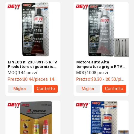
EINECS n. 230-391-5 RTV
Motore auto Alta
Produttore di guarnizioni
temperatura grigio RTV
ad alta temperatura per
Silicone Gasket Maker
MOQ:
144 pezzi
MOQ:
1008 pezzi
la manutenzione
-60-320C con neutrale
Prezzo:
$0.44/pieces 144-1439 pieces
Prezzo:
$0.30 - $0.50/pieces
automobilistica
Miglior
Contatto
Miglior
Contatto
prezzo
prezzo